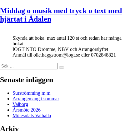
Middag o musik med tryck o text med
hjärtat i Ådalen
Skynda att boka, max antal 120 st och redan har många
bokat
IOGT-NTO Drömme, NBV och Arrangörslyftet
Anmäl till olle.haggstrom@iogt.se eller 0702848821
Sök
Sök
efter:
Senaste inläggen
Surströmming m m
Arrangemang i sommar
Valborg
Årsmöte 2026
Mötesplats Valhalla
Arkiv