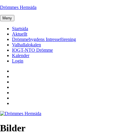
Hoppa
Drömmes Hemsida
till
innehåll
Meny
Startsida
Aktuellt
Drömmebygdens Intresseförening
Valhallalokalen
IOGT-NTO Drömme
Kalender
Login
Startsida
Aktuellt
Drömmebygdens
Intresseförening
Valhallalokalen
IOGT-
NTO
Kalender
Drömme
Login
Bilder