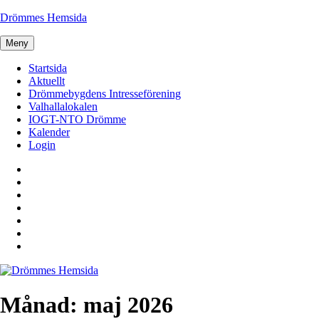
Hoppa
Drömmes Hemsida
till
innehåll
Meny
Startsida
Aktuellt
Drömmebygdens Intresseförening
Valhallalokalen
IOGT-NTO Drömme
Kalender
Login
Startsida
Aktuellt
Drömmebygdens
Intresseförening
Valhallalokalen
IOGT-
NTO
Kalender
Drömme
Login
Månad:
maj 2026