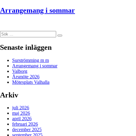
Arrangemang i sommar
Sök
Sök
efter:
Senaste inläggen
Surströmming m m
Arrangemang i sommar
Valborg
Årsmöte 2026
Mötesplats Valhalla
Arkiv
juli 2026
maj 2026
april 2026
februari 2026
december 2025
september 2025