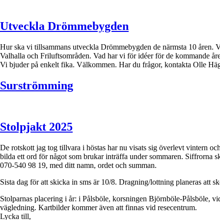
Utveckla Drömmebygden
Hur ska vi tillsammans utveckla Drömmebygden de närmsta 10 åren. Väl
Valhalla och Friluftsområden. Vad har vi för idéer för de kommande åre
Vi bjuder på enkelt fika. Välkommen. Har du frågor, kontakta Olle Hä
Surströmming
Stolpjakt 2025
De rotskott jag tog tillvara i höstas har nu visats sig överlevt vintern oc
bilda ett ord för något som brukar inträffa under sommaren. Siffrorna s
070-540 98 19, med ditt namn, ordet och summan.
Sista dag för att skicka in sms är 10/8. Dragning/lottning planeras 
Stolparnas placering i år: i Pålsböle, korsningen Björnböle-Pålsböle, vid
vägledning. Kartbilder kommer även att finnas vid resecentrum.
Lycka till,