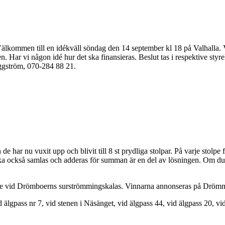
kommen till en idékväll söndag den 14 september kl 18 på Valhalla. V
n. Har vi någon idé hur det ska finansieras. Beslut tas i respektive st
ggström, 070-284 88 21.
h de har nu vuxit upp och blivit till 8 st prydliga stolpar. På varje stolp
ka också samlas och adderas för summan är en del av lösningen. Om du vil
att ske vid Drömboerns surströmmingskalas. Vinnarna annonseras på Drö
 älgpass nr 7, vid stenen i Näsänget, vid älgpass 44, vid älgpass 20, vid