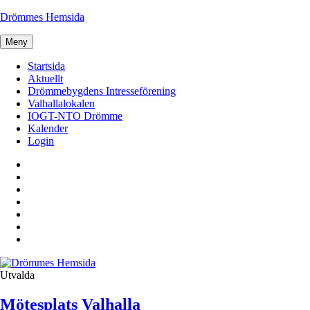
Hoppa
Drömmes Hemsida
till
innehåll
Meny
Startsida
Aktuellt
Drömmebygdens Intresseförening
Valhallalokalen
IOGT-NTO Drömme
Kalender
Login
Startsida
Aktuellt
Drömmebygdens
Intresseförening
Valhallalokalen
IOGT-
NTO
Kalender
Drömme
Login
Aktuellt
Utvalda
Mötesplats Valhalla