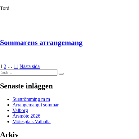
Tord
Sommarens arrangemang
Sidnumrering
Sida
Sida
Sida
1
2
…
11
Nästa sida
Sök
för
Sök
efter:
inlägg
Senaste inläggen
Surströmming m m
Arrangemang i sommar
Valborg
Årsmöte 2026
Mötesplats Valhalla
Arkiv