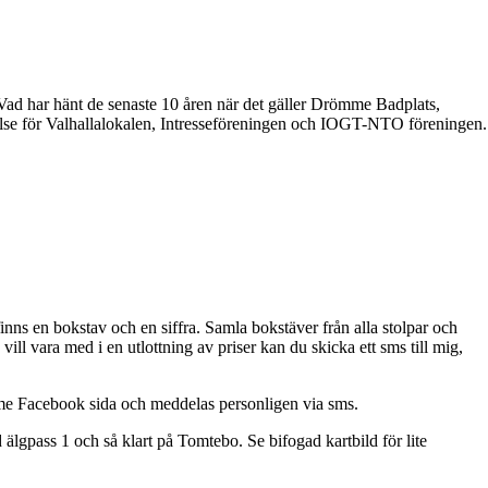
ad har hänt de senaste 10 åren när det gäller Drömme Badplats,
yrelse för Valhallalokalen, Intresseföreningen och IOGT-NTO föreningen.
e finns en bokstav och en siffra. Samla bokstäver från alla stolpar och
l vara med i en utlottning av priser kan du skicka ett sms till mig,
mme Facebook sida och meddelas personligen via sms.
 älgpass 1 och så klart på Tomtebo. Se bifogad kartbild för lite