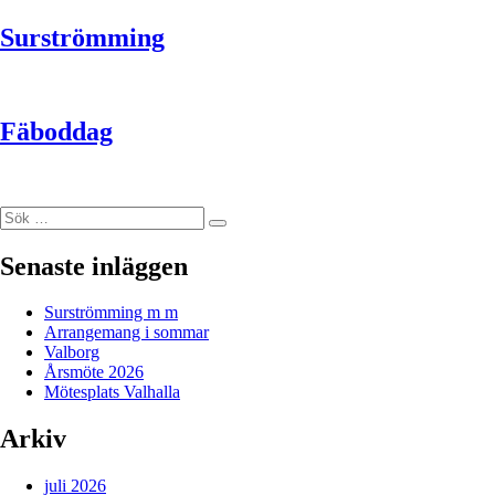
Surströmming
Fäboddag
Sök
Sök
efter:
Senaste inläggen
Surströmming m m
Arrangemang i sommar
Valborg
Årsmöte 2026
Mötesplats Valhalla
Arkiv
juli 2026