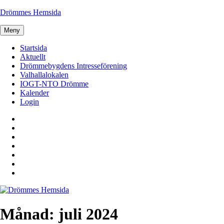
Hoppa
Drömmes Hemsida
till
innehåll
Meny
Startsida
Aktuellt
Drömmebygdens Intresseförening
Valhallalokalen
IOGT-NTO Drömme
Kalender
Login
Startsida
Aktuellt
Drömmebygdens
Intresseförening
Valhallalokalen
IOGT-
NTO
Kalender
Drömme
Login
Månad:
juli 2024