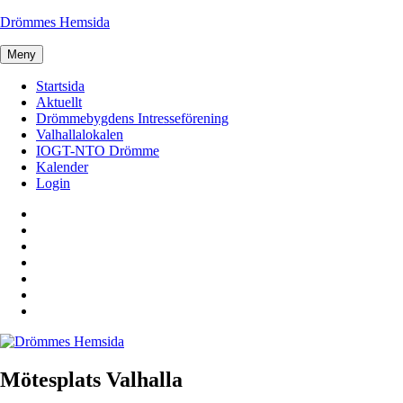
Hoppa
Drömmes Hemsida
till
innehåll
Meny
Startsida
Aktuellt
Drömmebygdens Intresseförening
Valhallalokalen
IOGT-NTO Drömme
Kalender
Login
Startsida
Aktuellt
Drömmebygdens
Intresseförening
Valhallalokalen
IOGT-
NTO
Kalender
Drömme
Login
Mötesplats Valhalla