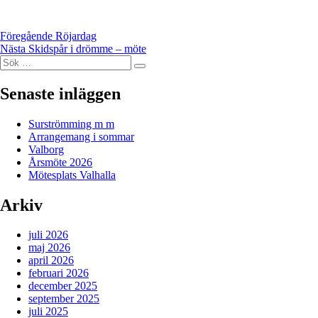
Inläggsnavigering
Föregående
Föregående
Röjardag
Nästa
inlägg:
Nästa
Skidspår i drömme – möte
Sök
inlägg:
Sök
efter:
Senaste inläggen
Surströmming m m
Arrangemang i sommar
Valborg
Årsmöte 2026
Mötesplats Valhalla
Arkiv
juli 2026
maj 2026
april 2026
februari 2026
december 2025
september 2025
juli 2025