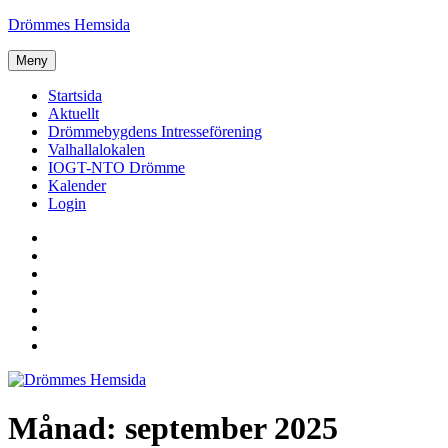
Hoppa
Drömmes Hemsida
till
innehåll
Meny
Startsida
Aktuellt
Drömmebygdens Intresseförening
Valhallalokalen
IOGT-NTO Drömme
Kalender
Login
Startsida
Aktuellt
Drömmebygdens
Intresseförening
Valhallalokalen
IOGT-
NTO
Kalender
Drömme
Login
Månad:
september 2025