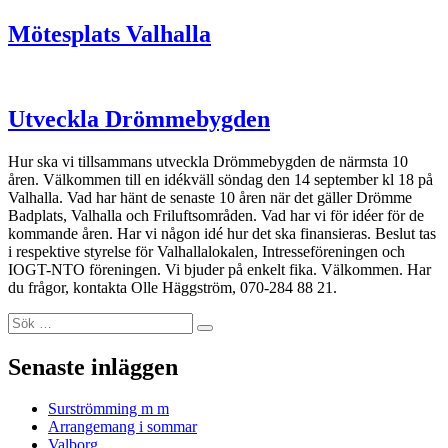
Mötesplats Valhalla
Utveckla Drömmebygden
Hur ska vi tillsammans utveckla Drömmebygden de närmsta 10
åren. Välkommen till en idékväll söndag den 14 september kl 18 på
Valhalla. Vad har hänt de senaste 10 åren när det gäller Drömme
Badplats, Valhalla och Friluftsområden. Vad har vi för idéer för de
kommande åren. Har vi någon idé hur det ska finansieras. Beslut tas
i respektive styrelse för Valhallalokalen, Intresseföreningen och
IOGT-NTO föreningen. Vi bjuder på enkelt fika. Välkommen. Har
du frågor, kontakta Olle Häggström, 070-284 88 21.
Sök
Sök
efter:
Senaste inläggen
Surströmming m m
Arrangemang i sommar
Valborg