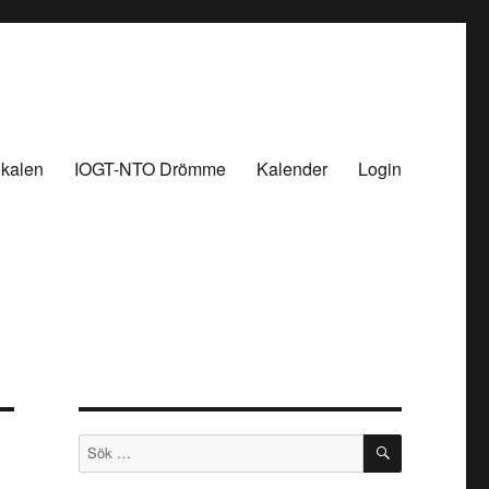
okalen
IOGT-NTO Drömme
Kalender
Login
SÖK
Sök
efter: