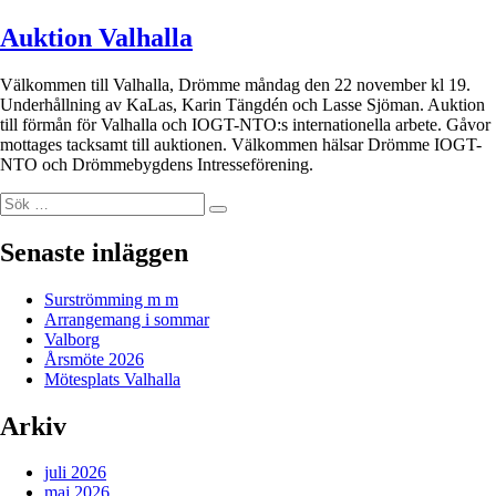
Auktion Valhalla
Välkommen till Valhalla, Drömme måndag den 22 november kl 19.
Underhållning av KaLas, Karin Tängdén och Lasse Sjöman. Auktion
till förmån för Valhalla och IOGT-NTO:s internationella arbete. Gåvor
mottages tacksamt till auktionen. Välkommen hälsar Drömme IOGT-
NTO och Drömmebygdens Intresseförening.
Sök
Sök
efter:
Senaste inläggen
Surströmming m m
Arrangemang i sommar
Valborg
Årsmöte 2026
Mötesplats Valhalla
Arkiv
juli 2026
maj 2026