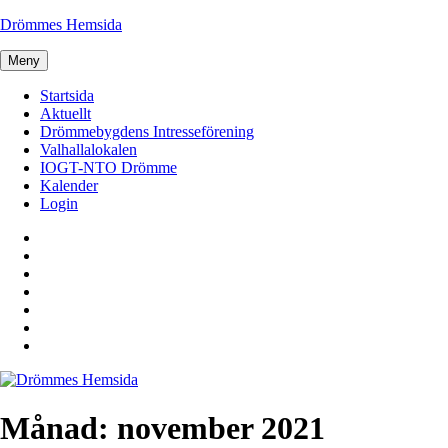
Hoppa
Drömmes Hemsida
till
innehåll
Meny
Startsida
Aktuellt
Drömmebygdens Intresseförening
Valhallalokalen
IOGT-NTO Drömme
Kalender
Login
Startsida
Aktuellt
Drömmebygdens
Intresseförening
Valhallalokalen
IOGT-
NTO
Kalender
Drömme
Login
Månad:
november 2021