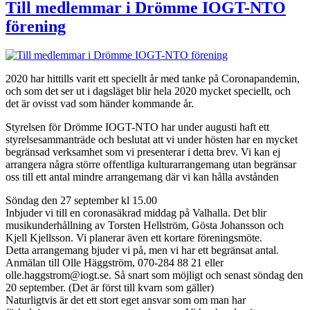
Till medlemmar i Drömme IOGT-NTO
förening
2020 har hittills varit ett speciellt år med tanke på Coronapandemin,
och som det ser ut i dagsläget blir hela 2020 mycket speciellt, och
det är ovisst vad som händer kommande år.
Styrelsen för Drömme IOGT-NTO har under augusti haft ett
styrelsesammanträde och beslutat att vi under hösten har en mycket
begränsad verksamhet som vi presenterar i detta brev. Vi kan ej
arrangera några större offentliga kulturarrangemang utan begränsar
oss till ett antal mindre arrangemang där vi kan hålla avstånden
Söndag den 27 september kl 15.00
Inbjuder vi till en coronasäkrad middag på Valhalla. Det blir
musikunderhållning av Torsten Hellström, Gösta Johansson och
Kjell Kjellsson. Vi planerar även ett kortare föreningsmöte.
Detta arrangemang bjuder vi på, men vi har ett begränsat antal.
Anmälan till Olle Häggström, 070-284 88 21 eller
olle.haggstrom@iogt.se. Så snart som möjligt och senast söndag den
20 september. (Det är först till kvarn som gäller)
Naturligtvis är det ett stort eget ansvar som om man har