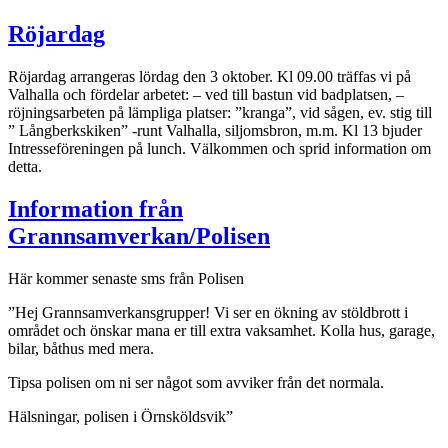
Röjardag
Röjardag arrangeras lördag den 3 oktober. Kl 09.00 träffas vi på
Valhalla och fördelar arbetet: – ved till bastun vid badplatsen, –
röjningsarbeten på lämpliga platser: ”kranga”, vid sågen, ev. stig till
” Långberkskiken” -runt Valhalla, siljomsbron, m.m. Kl 13 bjuder
Intresseföreningen på lunch. Välkommen och sprid information om
detta.
Information från
Grannsamverkan/Polisen
Här kommer senaste sms från Polisen
”Hej Grannsamverkansgrupper! Vi ser en ökning av stöldbrott i
området och önskar mana er till extra vaksamhet. Kolla hus, garage,
bilar, båthus med mera.
Tipsa polisen om ni ser något som avviker från det normala.
Hälsningar, polisen i Örnsköldsvik”