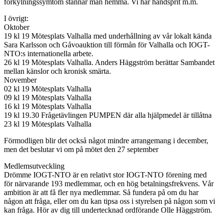
förkylningssymtom stannar man hemma. Vi har handsprit m.m.
I övrigt:
Oktober
19 kl 19 Mötesplats Valhalla med underhållning av vår lokalt kända
Sara Karlsson och Gåvoauktion till förmån för Valhalla och IOGT-
NTO:s internationella arbete.
26 kl 19 Mötesplats Valhalla. Anders Häggström berättar Sambandet
mellan känslor och kronisk smärta.
November
02 kl 19 Mötesplats Valhalla
09 kl 19 Mötesplats Valhalla
16 kl 19 Mötesplats Valhalla
19 kl 19.30 Frågetävlingen PUMPEN där alla hjälpmedel är tillåtna
23 kl 19 Mötesplats Valhalla
Förmodligen blir det också något mindre arrangemang i december,
men det beslutar vi om på mötet den 27 september
Medlemsutveckling
Drömme IOGT-NTO är en relativt stor IOGT-NTO förening med
för närvarande 193 medlemmar, och en hög betalningsfrekvens. Vår
ambition är att få fler nya medlemmar. Så fundera på om du har
någon att fråga, eller om du kan tipsa oss i styrelsen på någon som vi
kan fråga. Hör av dig till undertecknad ordförande Olle Häggström.