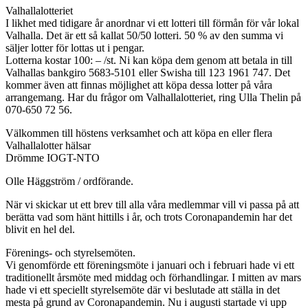
Valhallalotteriet
I likhet med tidigare år anordnar vi ett lotteri till förmån för vår lokal
Valhalla. Det är ett så kallat 50/50 lotteri. 50 % av den summa vi
säljer lotter för lottas ut i pengar.
Lotterna kostar 100: – /st. Ni kan köpa dem genom att betala in till
Valhallas bankgiro 5683-5101 eller Swisha till 123 1961 747. Det
kommer även att finnas möjlighet att köpa dessa lotter på våra
arrangemang. Har du frågor om Valhallalotteriet, ring Ulla Thelin på
070-650 72 56.
Välkommen till höstens verksamhet och att köpa en eller flera
Valhallalotter hälsar
Drömme IOGT-NTO
Olle Häggström / ordförande.
När vi skickar ut ett brev till alla våra medlemmar vill vi passa på att
berätta vad som hänt hittills i år, och trots Coronapandemin har det
blivit en hel del.
Förenings- och styrelsemöten.
Vi genomförde ett föreningsmöte i januari och i februari hade vi ett
traditionellt årsmöte med middag och förhandlingar. I mitten av mars
hade vi ett speciellt styrelsemöte där vi beslutade att ställa in det
mesta på grund av Coronapandemin. Nu i augusti startade vi upp