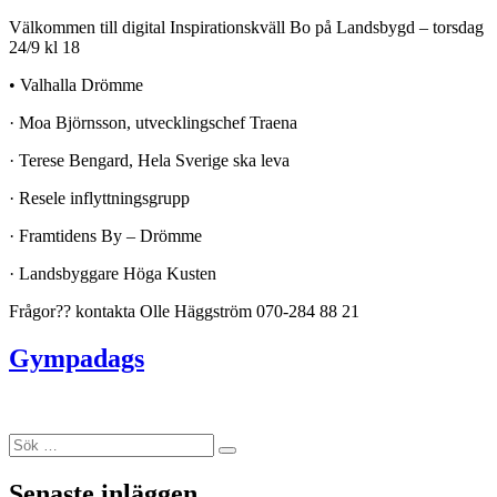
Välkommen till digital Inspirationskväll Bo på Landsbygd – torsdag
24/9 kl 18
• Valhalla Drömme
· Moa Björnsson, utvecklingschef Traena
· Terese Bengard, Hela Sverige ska leva
· Resele inflyttningsgrupp
· Framtidens By – Drömme
· Landsbyggare Höga Kusten
Frågor?? kontakta Olle Häggström 070-284 88 21
Gympadags
Sök
Sök
efter:
Senaste inläggen