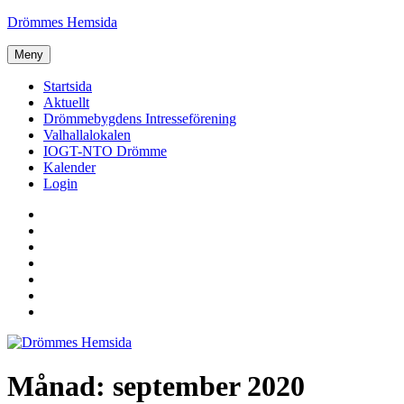
Hoppa
Drömmes Hemsida
till
innehåll
Meny
Startsida
Aktuellt
Drömmebygdens Intresseförening
Valhallalokalen
IOGT-NTO Drömme
Kalender
Login
Startsida
Aktuellt
Drömmebygdens
Intresseförening
Valhallalokalen
IOGT-
NTO
Kalender
Drömme
Login
Månad:
september 2020