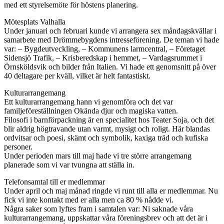
med ett styrelsemöte för höstens planering.
Mötesplats Valhalla
Under januari och februari kunde vi arrangera sex måndagskvällar i
samarbete med Drömmebygdens intresseförening. De teman vi hade
var: – Bygdeutveckling, – Kommunens larmcentral, – Företaget
Sidensjö Trafik, – Krisberedskap i hemmet, – Vardagsrummet i
Örnsköldsvik och bilder från Italien. Vi hade ett genomsnitt på över
40 deltagare per kväll, vilket är helt fantastiskt.
Kulturarrangemang
Ett kulturarrangemang hann vi genomföra och det var
familjeföreställningen Okända djur och magiska vatten.
Filosofi i barnförpackning är en specialitet hos Teater Soja, och det
blir aldrig högtravande utan varmt, mysigt och roligt. Här blandas
ordvitsar och poesi, skämt och symbolik, kaxiga träd och kufiska
personer.
Under perioden mars till maj hade vi tre större arrangemang
planerade som vi var tvungna att ställa in.
Telefonsamtal till er medlemmar
Under april och maj månad ringde vi runt till alla er medlemmar. Nu
fick vi inte kontakt med er alla men ca 80 % nådde vi.
Några saker som lyftes fram i samtalen var: Ni saknade våra
kulturarrangemang, uppskattar våra föreningsbrev och att det är i