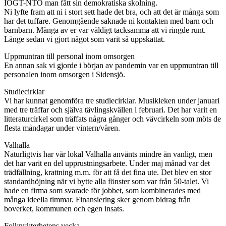
IOGT-NTO man fått sin demokratiska skolning.
Ni lyfte fram att ni i stort sett hade det bra, och att det är många som
har det tuffare. Genomgående saknade ni kontakten med barn och
barnbarn. Många av er var väldigt tacksamma att vi ringde runt.
Länge sedan vi gjort något som varit så uppskattat.
Uppmuntran till personal inom omsorgen
En annan sak vi gjorde i början av pandemin var en uppmuntran till
personalen inom omsorgen i Sidensjö.
Studiecirklar
Vi har kunnat genomföra tre studiecirklar. Musikleken under januari
med tre träffar och själva tävlingskvällen i februari. Det har varit en
litteraturcirkel som träffats några gånger och vävcirkeln som möts de
flesta måndagar under vintern/våren.
Valhalla
Naturligtvis har vår lokal Valhalla använts mindre än vanligt, men
det har varit en del upprustningsarbete. Under maj månad var det
trädfällning, krattning m.m. för att få det fina ute. Det blev en stor
standardhöjning när vi bytte alla fönster som var från 50-talet. Vi
hade en firma som svarade för jobbet, som kombinerades med
många ideella timmar. Finansiering sker genom bidrag från
boverket, kommunen och egen insats.
Folknykterhetens vecka