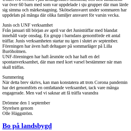
var över 60 barn med som var uppdelade i sju grupper där man lärde
sig simma och märkestagning. Skötselansvaret under sommaren har
uppdelats på många där olika familjer ansvaret för varsin vecka.
Junis och UNF verksamhet
Från januari till början av april var det Junisträffar med blandat
innehåll varje onsdag. En grupp i barndans genomförde ett antal
träffar. Junis verksamheten startar nu igen i slutet av september.
Föreningen har även haft deltagare på sommarläger på Lilla
Buröholmen.
UNF-föreningen har haft årsmöte och har haft en del
spontanverksamhet, där man med kort varsel bestämmer när man
skall träffas.
Summering
När detta brev skrivs, kan man konstatera att trots Corona pandemin
har det genomförts en omfattande verksamhet, tack vare många
engagerade. Men vad vi saknar att få träffa varandra
Drömme den 1 september
Styrelsen genom
Olle Häggström.
Bo på landsbygd