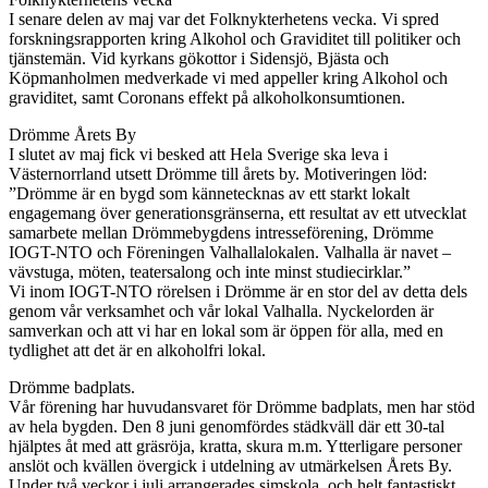
I senare delen av maj var det Folknykterhetens vecka. Vi spred
forskningsrapporten kring Alkohol och Graviditet till politiker och
tjänstemän. Vid kyrkans gökottor i Sidensjö, Bjästa och
Köpmanholmen medverkade vi med appeller kring Alkohol och
graviditet, samt Coronans effekt på alkoholkonsumtionen.
Drömme Årets By
I slutet av maj fick vi besked att Hela Sverige ska leva i
Västernorrland utsett Drömme till årets by. Motiveringen löd:
”Drömme är en bygd som kännetecknas av ett starkt lokalt
engagemang över generationsgränserna, ett resultat av ett utvecklat
samarbete mellan Drömmebygdens intresseförening, Drömme
IOGT-NTO och Föreningen Valhallalokalen. Valhalla är navet –
vävstuga, möten, teatersalong och inte minst studiecirklar.”
Vi inom IOGT-NTO rörelsen i Drömme är en stor del av detta dels
genom vår verksamhet och vår lokal Valhalla. Nyckelorden är
samverkan och att vi har en lokal som är öppen för alla, med en
tydlighet att det är en alkoholfri lokal.
Drömme badplats.
Vår förening har huvudansvaret för Drömme badplats, men har stöd
av hela bygden. Den 8 juni genomfördes städkväll där ett 30-tal
hjälptes åt med att gräsröja, kratta, skura m.m. Ytterligare personer
anslöt och kvällen övergick i utdelning av utmärkelsen Årets By.
Under två veckor i juli arrangerades simskola, och helt fantastiskt